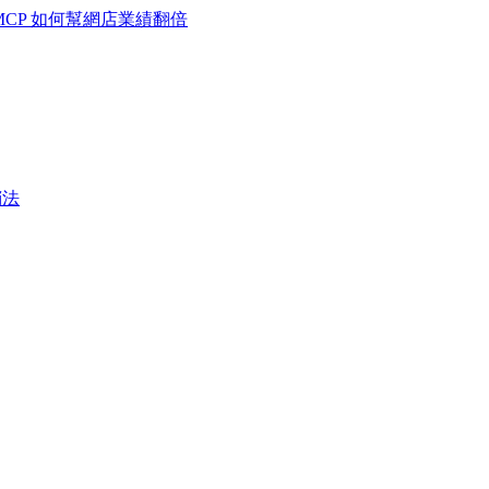
MCP 如何幫網店業績翻倍
銷法