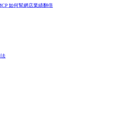
MCP 如何幫網店業績翻倍
銷法