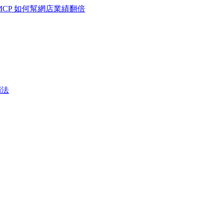
MCP 如何幫網店業績翻倍
銷法