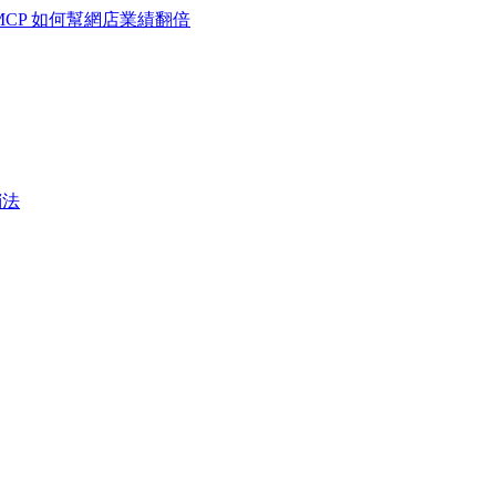
MCP 如何幫網店業績翻倍
銷法