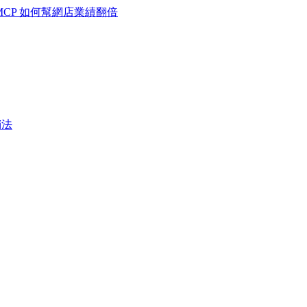
MCP 如何幫網店業績翻倍
銷法