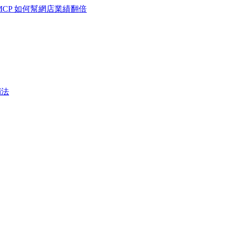
MCP 如何幫網店業績翻倍
銷法