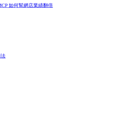
MCP 如何幫網店業績翻倍
銷法