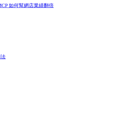
MCP 如何幫網店業績翻倍
銷法